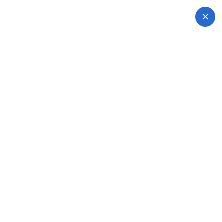
登录平台
✕
标签云列表
按标签聚合浏览相关文章
平台规则调 米兰体育 整关键细节