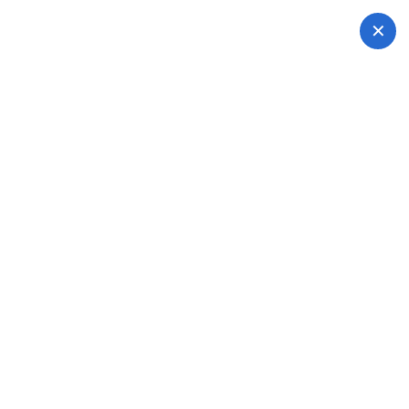
登录平台
✕
标签云列表
按标签聚合浏览相关文章
票房口碑差异 米兰体育 巨大的影片分析